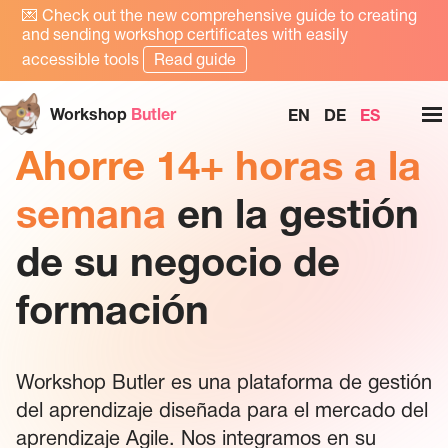
💌
Check out the new comprehensive guide to creating
and sending workshop certificates with easily
accessible tools
Read guide
Workshop
Butler
EN
DE
ES
Ahorre 14+ horas a la
semana
en la gestión
de su negocio de
formación
Workshop Butler es una plataforma de gestión
del aprendizaje diseñada para el mercado del
aprendizaje Agile. Nos integramos en su