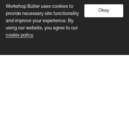
Workshop Butler uses cookies to
Okay
provide necessary site functionality
and improve your experience. By
using our website, you agree to our
cookie policy
.
Workshop Butler
Product
Customers
Pricing
Developers
About us
Blog
Help Center